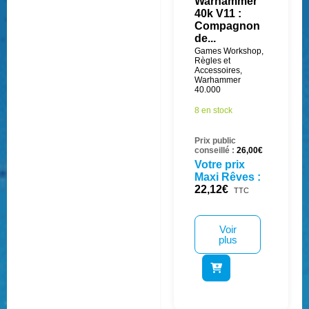
Warhammer
40k V11 :
Compagnon
de...
Games Workshop
,
Règles et
Accessoires
,
Warhammer
40.000
8 en stock
Prix public
conseillé :
26,00
€
Votre prix
Maxi Rêves :
22,12
€
TTC
Voir
plus