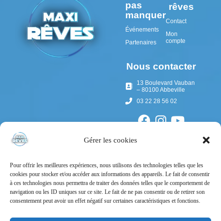
pas
rêves
manquer
Contact
Événements
Mon
compte
Partenaires
Nous contacter
13 Boulevard Vauban
– 80100 Abbeville
03 22 28 56 02
Gérer les cookies
Pour offrir les meilleures expériences, nous utilisons des technologies telles que les
cookies pour stocker et/ou accéder aux informations des appareils. Le fait de consentir
à ces technologies nous permettra de traiter des données telles que le comportement de
navigation ou les ID uniques sur ce site. Le fait de ne pas consentir ou de retirer son
consentement peut avoir un effet négatif sur certaines caractéristiques et fonctions.
Mentions Légales
Politique de confidentialité