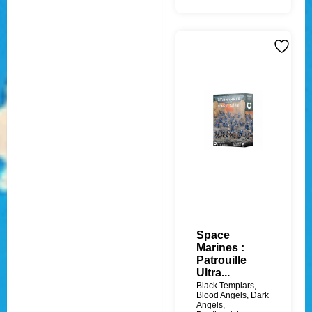
Space
Marines :
Patrouille
Ultra...
Black Templars
,
Blood Angels
,
Dark
Angels
,